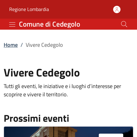
Vivere Cedegolo | Comu
Vai al contenuto principale
(apre in un'altra scheda).
Regione Lombardia
Comune di Cedegolo
Home
/
Vivere Cedegolo
Vivere Cedegolo
Tutti gli eventi, le iniziative e i luoghi d’interesse per
scoprire e vivere il territorio.
Prossimi eventi