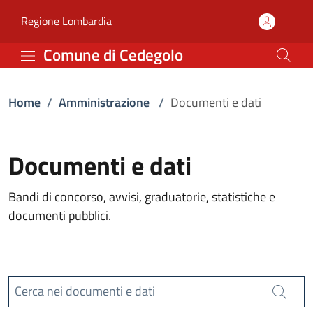
Documenti e dati | Comu
Vai al contenuto principale
(apre in un'altra scheda).
Regione Lombardia
Comune di Cedegolo
Home
/
Amministrazione
/
Documenti e dati
Documenti e dati
Bandi di concorso, avvisi, graduatorie, statistiche e
documenti pubblici.
Cerca nei documenti e dati
Cerca