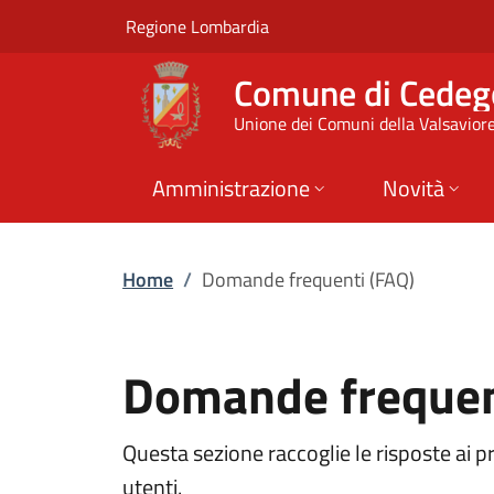
Domande frequenti 
Vai al contenuto principale
(apre in un'altra scheda).
Regione Lombardia
Comune di Cedeg
Unione dei Comuni della Valsavior
Amministrazione
Novità
Home
/
Domande frequenti (FAQ)
Domande frequen
Questa sezione raccoglie le risposte ai p
utenti.