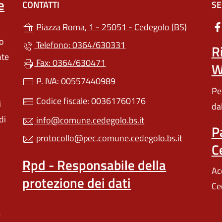
e
CONTATTI
SE
(apre in u
Piazza Roma, 1 - 25051 - Cedegolo (BS)
lo
Telefono: 0364/630331
R
nte
Fax: 0364/630471
W
P. IVA: 00557440989
Pe
Codice fiscale: 00361760176
i
da
di
info@comune.cedegolo.bs.it
P
protocollo@pec.comune.cedegolo.bs.it
C
Rpd - Responsabile della
Ac
protezione dei dati
Ce
a