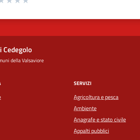
ta 1 stelle su 5
aluta 2 stelle su 5
Valuta 3 stelle su 5
Valuta 4 stelle su 5
Valuta 5 stelle su 5
i Cedegolo
uni della Valsaviore
À
SERVIZI
e
Agricoltura e pesca
Ambiente
Anagrafe e stato civile
Appalti pubblici