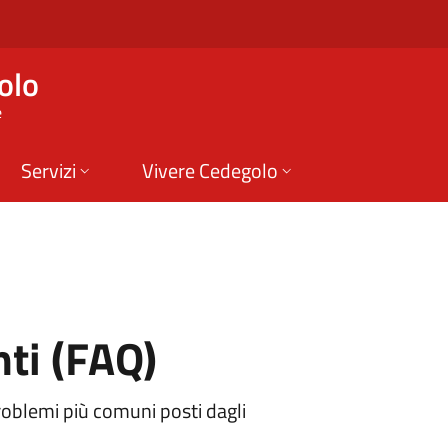
(FAQ) | Comune di C
olo
e
Servizi
Vivere Cedegolo
ti (FAQ)
roblemi più comuni posti dagli