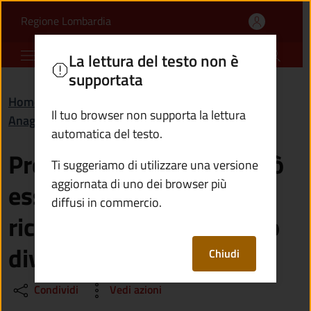
Presso quale comune può
Vai al contenuto principale
(apre in un'altra scheda).
Regione Lombardia
Comune di Cedegolo
La lettura del testo non è
supportata
Home
/
Domande frequenti (FAQ)
/
Il tuo browser non supporta la lettura
Anagrafe e stato civile
automatica del testo.
Presso quale comune può
Ti suggeriamo di utilizzare una versione
aggiornata di uno dei browser più
essere presentata la
diffusi in commercio.
richiesta di separazione o
divorzio consensuali?
Chiudi
Condividi
Vedi azioni