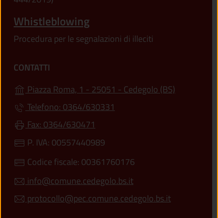
Whistleblowing
Procedura per le segnalazioni di illeciti
CONTATTI
(apre in un'
Piazza Roma, 1 - 25051 - Cedegolo (BS)
Telefono: 0364/630331
Fax: 0364/630471
P. IVA: 00557440989
Codice fiscale: 00361760176
info@comune.cedegolo.bs.it
protocollo@pec.comune.cedegolo.bs.it