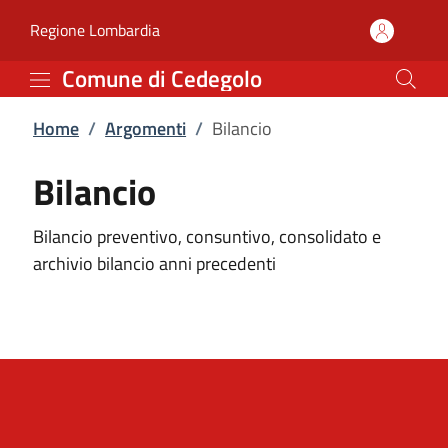
Bilancio | Comune di Ce
Vai al contenuto principale
(apre in un'altra scheda).
Regione Lombardia
Comune di Cedegolo
Home
/
Argomenti
/
Bilancio
Bilancio
Bilancio preventivo, consuntivo, consolidato e
archivio bilancio anni precedenti